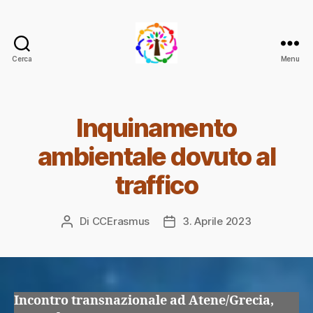
Cerca
Menu
Change
the
Climate
Change
Inquinamento
ambientale dovuto al
traffico
Di
CCErasmus
3. Aprile 2023
Autore
Data
articolo
dell'articolo
Incontro transnazionale ad Atene/Grecia,