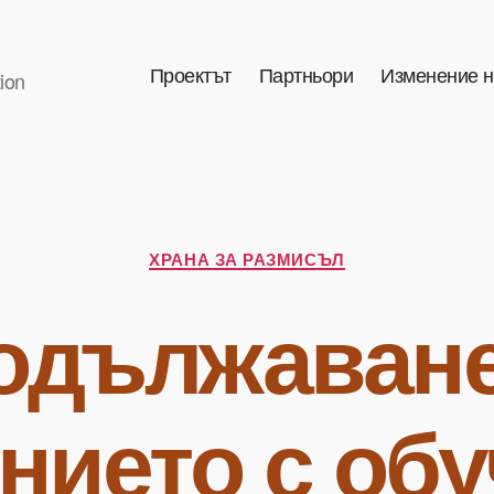
Проектът
Партньори
Изменение н
ion
Categories
ХРАНА ЗА РАЗМИСЪЛ
одължаване
нието с об