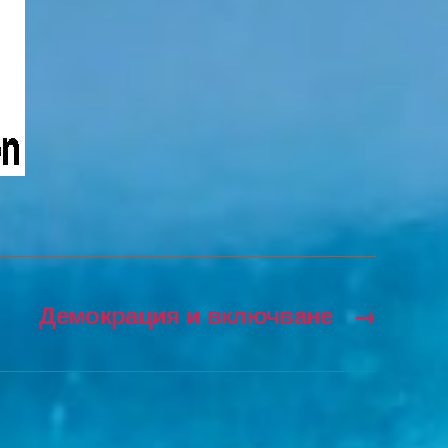
Демокрация и включване
→