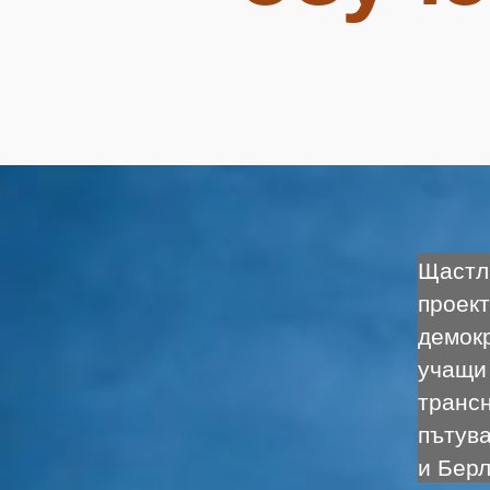
Щастл
проект
демок
учащи 
трансн
пътува
и Берл