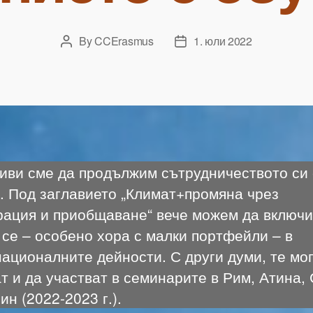
By
CCErasmus
1. юли 2022
Post
Post
author
date
иви сме да продължим сътрудничеството си 
. Под заглавието „Климат+промяна чрез
рация и приобщаване“ вече можем да включ
се – особено хора с малки портфейли – в
ационалните дейности. С други думи, те мог
т и да участват в семинарите в Рим, Атина,
ин (2022-2023 г.).