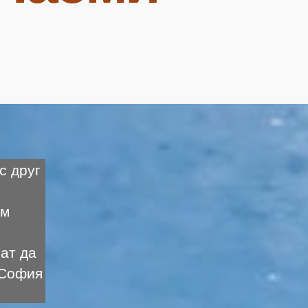
с друг
им
ат да
 София