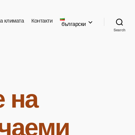
а климата
Контакти
български
Search
 на
учаеми