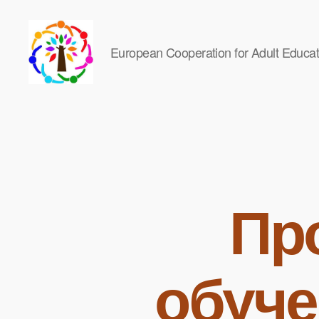
European Cooperation for Adult Educat
Change
the
Climate
Change
Пр
обуче