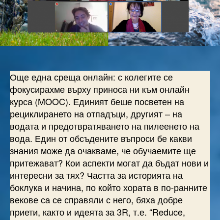
Още една среща онлайн: с колегите се
фокусирахме върху приноса ни към онлайн
курса (MOOC). Единият беше посветен на
рециклирането на отпадъци, другият – на
водата и предотвратяването на пилеенето на
вода. Един от обсъдените въпроси бе какви
знания може да очакваме, че обучаемите ще
притежават? Кои аспекти могат да бъдат нови и
интересни за тях? Частта за историята на
боклука и начина, по който хората в по-ранните
векове са се справяли с него, бяха добре
приети, както и идеята за 3R, т.е. “Reduce,