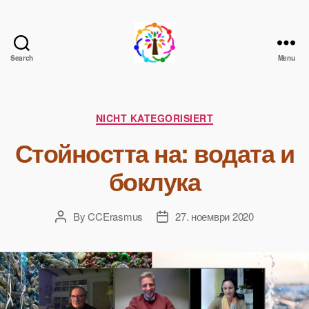
Search
Menu
Change
the
Climate
Change
Categories
NICHT KATEGORISIERT
Стойността на: водата и
боклука
By
CCErasmus
27. ноември 2020
Post
Post
author
date