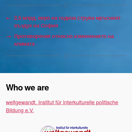
←
2,5 млрд. евро на година струва мръсният
въздух на София
→
Противоречия относно изменението на
климата
Who we are
weltgewandt. Institut für interkulturelle politische
Bildung e.V.