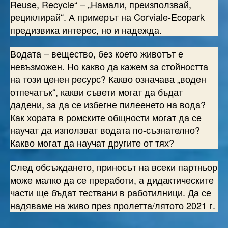
Reuse, Recycle“ – „Намали, преизползвай,
рециклирай“. А примерът на Corviale-Ecopark
предизвика интерес, но и надежда.
Водата – вещество, без което животът е
невъзможен. Но какво да кажем за стойността
на този ценен ресурс? Какво означава „воден
отпечатък“, какви съвети могат да бъдат
дадени, за да се избегне пилеенето на вода?
Как хората в ромските общности могат да се
научат да използват водата по-съзнателно?
Какво могат да научат другите от тях?
След обсъждането, приносът на всеки партньор
може малко да се преработи, а дидактическите
части ще бъдат тествани в работилници. Да се
надяваме на живо през пролетта/лятото 2021 г.