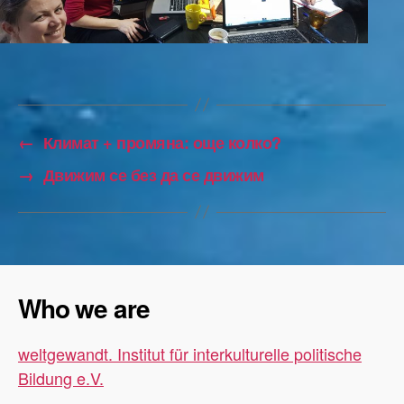
←
Климат + промяна: още колко?
→
Движим се без да се движим
Who we are
weltgewandt. Institut für interkulturelle politische
Bildung e.V.