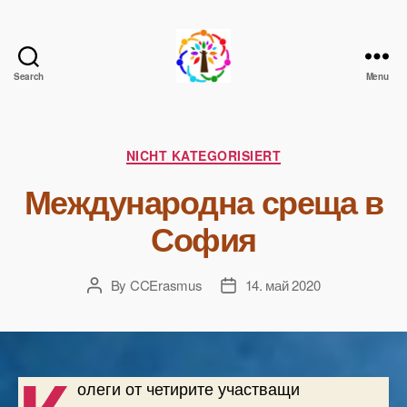
Search
Menu
Change
the
Climate
Change
Categories
NICHT KATEGORISIERT
Международна среща в
София
By
CCErasmus
14. май 2020
Post
Post
author
date
олеги от четирите участващи