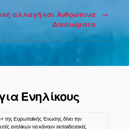
ική αλλαγή και Ανθρώπινα
→
Δικαιώματα
για Ενηλίκους
+ της Ευρωπαϊκής Ένωσης δίνει την
υτές ενηλίκων να κάνουν εκπαιδευτικές