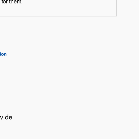
 for them.
v.de