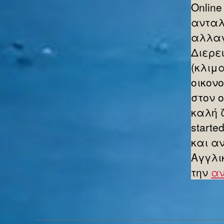
Online
ανταλ
αλλαγ
Διερε
(κλιμ
οικον
στον 
καλή 
starte
και α
Αγγλι
την
αν