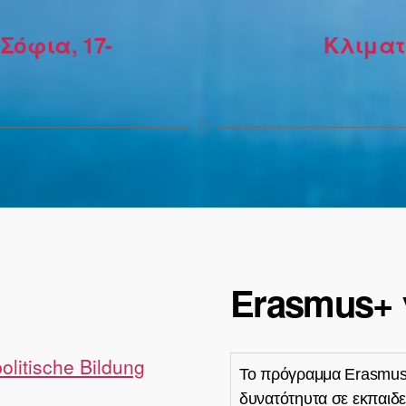
Σόφια, 17-
Κλιματ
Erasmus+ 
politische Bildung
Το πρόγραμμα Erasmus
δυνατότηυτα σε εκπαιδε