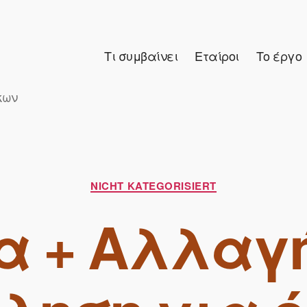
Τι συμβαίνει
Εταίροι
Το έργο
κων
Κατηγορίες
NICHT KATEGORISIERT
α + Αλλαγή