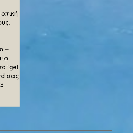
ματική
ους.
ο –
μια
το “get
rd σας
α