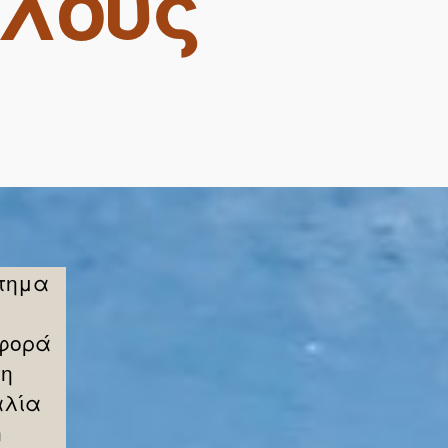
όλους
ήτημα
αφορά
τη
αλία
n