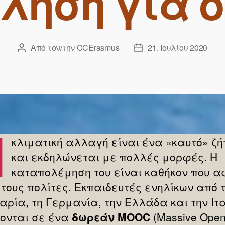
ληση για 
Από τον/την
CCErasmus
21. Ιουλίου 2020
Συντάκτης
Ημ.
άρθρου
δημοσίευσης
Η
κλιματική αλλαγή είναι ένα «καυτό» ζ
και εκδηλώνεται με πολλές μορφές. Η
καταπολέμηση του είναι καθήκον που 
 τους πολίτες. Εκπαιδευτές ενηλίκων από 
αρία, τη Γερμανία, την Ελλάδα και την Ιτ
ονται σε ένα
δωρεάν MOOC
(Massive Ope