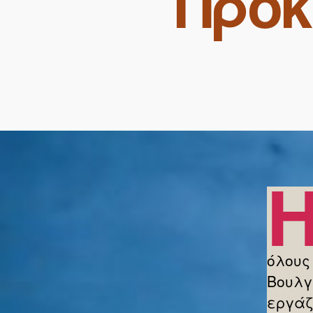
Πρόκ
όλους
Βουλγ
εργάζ