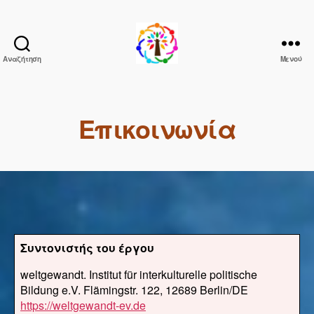
Αναζήτηση
Μενού
Change
the
Climate
Change
Επικοινωνία
Συντονιστής του έργου
weltgewandt. Institut für interkulturelle politische
Bildung e.V. Flämingstr. 122, 12689 Berlin/DE
https://weltgewandt-ev.de